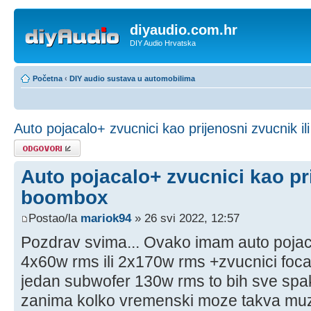
diyaudio.com.hr
DIY Audio Hrvatska
Početna
‹
DIY audio sustava u automobilima
Auto pojacalo+ zvucnici kao prijenosni zvucnik i
Odgovori
Auto pojacalo+ zvucnici kao pri
boombox
Postao/la
mariok94
» 26 svi 2022, 12:57
Pozdrav svima... Ovako imam auto pojacal
4x60w rms ili 2x170w rms +zvucnici foca
jedan subwofer 130w rms to bih sve spak
zanima kolko vremenski moze takva muzi