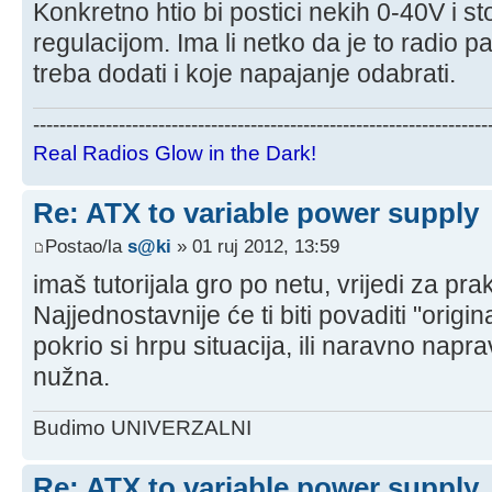
Konkretno htio bi postici nekih 0-40V i s
regulacijom. Ima li netko da je to radio p
treba dodati i koje napajanje odabrati.
---------------------------------------------------------------------
Real Radios Glow in the Dark!
Re: ATX to variable power supply
Postao/la
s@ki
» 01 ruj 2012, 13:59
imaš tutorijala gro po netu, vrijedi za prak
Najjednostavnije će ti biti povaditi "orig
pokrio si hrpu situacija, ili naravno napra
nužna.
Budimo UNIVERZALNI
Re: ATX to variable power supply