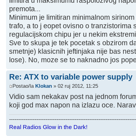
limitira u maksimumu raspolozivog napo
premota...
Minimum je limitiran minimalnom sirino
trafo, a to j eopet ovisno o tranzistorima 
regulacijskom chipu jer u nekim ekstremi
Sve to skupa je tek pocetak s obzirom da 
smetnje) klasicnih jeftinjaka nije bas nes
lose). No, moze se to naknadno jos popeg
Re: ATX to variable power supply
Postao/la
Klokan
» 02 ruj 2012, 11:25
Vidio sam nekakav post na jednom forum
koji god max napon na izlazu oce. Naravn
---------------------------------------------------------------------
Real Radios Glow in the Dark!