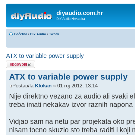
diyaudio.com.hr
DIY Audio Hrvatska
Početna
‹
DIY Audio
‹
Tweak
ATX to variable power supply
Odgovori
ATX to variable power supply
Postao/la
Klokan
» 01 ruj 2012, 13:14
Nije direktno vezano za audio ali svaki el
treba imati nekakav izvor raznih napona i
Vidjao sam na netu par projekata oko pr
nisam tocno skuzio sto treba raditi i koji