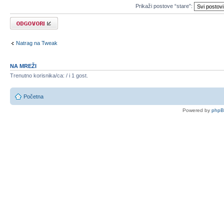
Prikaži postove “stare”:
Odgovori
Natrag na Tweak
NA MREŽI
Trenutno korisnika/ca: / i 1 gost.
Početna
Powered by
php