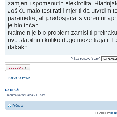
zamjenu spomenutih elektrolita. Hladnjak 
Još ću malo testirati i mjeriti da utvrdim
parametre, ali predosjećaj stvoren unapr
je bio točan.
Naime nije bio problem zamisliti preinaku,
ovo stabilno i koliko dugo može trajati. I
dakako.
Prikaži postove “stare”:
Odgovori
Natrag na Tweak
NA MREŽI
Trenutno korisnika/ca: / i 1 gost.
Početna
Powered by
php