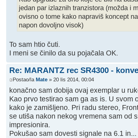
jedan par izlaznih tranzistora (možda i
ovisno o tome kako napraviš koncept na
napon dovoljno visok)
To sam htio čuti.
I meni se činilo da su pojačala OK.
Re: MARANTZ rec SR4300 - konver
Postao/la
Mate
» 20 lis 2014, 00:04
konačno sam dobija ovaj exemplar u ruk
Kao prvo testirao sam ga as is. U svom o
kako je zamišljeno. Pri radu stereo, Front l
se utiša nakon nekog vremena sam od 
impresionira.
Pokušao sam dovesti signale na 6.1 in... 