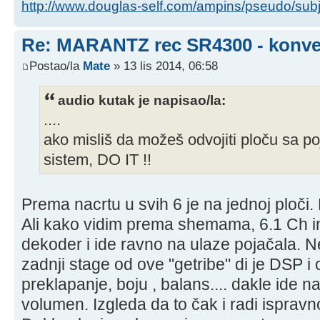
http://www.douglas-self.com/ampins/pseudo/sub
Re: MARANTZ rec SR4300 - konver
Postao/la
Mate
» 13 lis 2014, 06:58
audio kutak je napisao/la:
....
ako misliš da možeš odvojiti ploču sa po
sistem, DO IT !!
Prema nacrtu u svih 6 je na jednoj ploči. 
Ali kako vidim prema shemama, 6.1 Ch in
dekoder i ide ravno na ulaze pojačala. Ne
zadnji stage od ove "getribe" di je DSP i 
preklapanje, boju , balans.... dakle ide na
volumen. Izgleda da to čak i radi ispravn