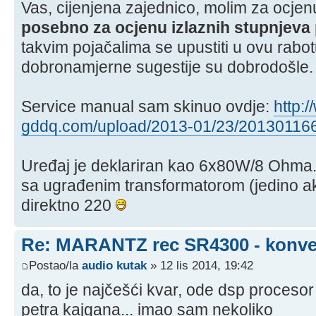
Vas, cijenjena zajednico, molim za ocje
posebno za ocjenu izlaznih stupnjeva 
takvim pojačalima se upustiti u ovu rabo
dobronamjerne sugestije su dobrodošle.
Service manual sam skinuo ovdje:
http:
gddq.com/upload/2013-01/23/201301166
Uređaj je deklariran kao 6x80W/8 Ohma
sa ugrađenim transformatorom (jedino a
direktno 220
Re: MARANTZ rec SR4300 - konver
Postao/la
audio kutak
» 12 lis 2014, 19:42
da, to je najčešći kvar, ode dsp proceso
petra kajgana... imao sam nekoliko