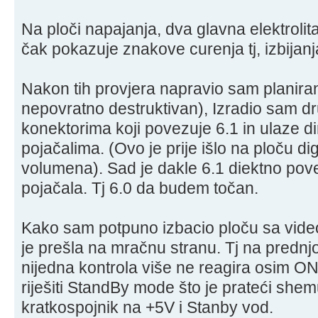
Na ploči napajanja, dva glavna elektrolit
čak pokazuje znakove curenja tj, izbija
Nakon tih provjera napravio sam planirani
nepovratno destruktivan), Izradio sam dr
konektorima koji povezuje 6.1 in ulaze di
pojačalima. (Ovo je prije išlo na ploču di
volumena). Sad je dakle 6.1 diektno pov
pojačala. Tj 6.0 da budem točan.
Kako sam potpuno izbacio ploču sa videom
je prešla na mračnu stranu. Tj na prednjo
nijedna kontrola više ne reagira osim ON
riješiti StandBy mode što je prateći shem
kratkospojnik na +5V i Stanby vod.