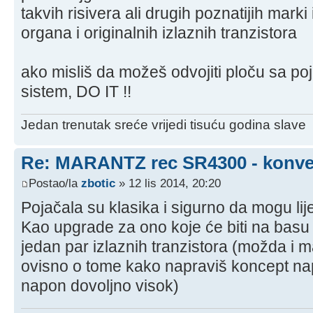
takvih risivera ali drugih poznatijih marki 
organa i originalnih izlaznih tranzistora
ako misliš da možeš odvojiti ploču sa poj
sistem, DO IT !!
Jedan trenutak sreće vrijedi tisuću godina slave
Re: MARANTZ rec SR4300 - konver
Postao/la
zbotic
» 12 lis 2014, 20:20
Pojačala su klasika i sigurno da mogu lij
Kao upgrade za ono koje će biti na basu
jedan par izlaznih tranzistora (možda i 
ovisno o tome kako napraviš koncept nap
napon dovoljno visok)