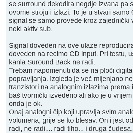
se surround dekodira negdje izvana pa 
ovome stroju i izlazi. To je u stvari samo 6
signal se samo provede kroz zajednički 
neki aktiv sub.
Signal doveden na ove ulaze reproducira 
doveden na recimo CD input. Pri testu, 
kanla Suround Back ne radi.
Trebam napomenuti da se na ploči digitali
popravljanja. Izgleda je već mijenjano n
tranzistori na analognim izlazima prema 
baš tvornički izvedeno ali ako je u vrije
onda je ok.
Onaj analogni čip koji upravlja svim ana
volumena, grije se ko blesav. On i jest 
radi, ne radi.... radi tiho... i druga čudesa.