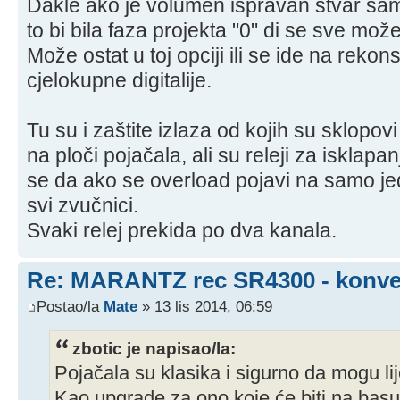
Dakle ako je volumen ispravan stvar sama 
to bi bila faza projekta "0" di se sve može 
Može ostat u toj opciji ili se ide na rekons
cjelokupne digitalije.
Tu su i zaštite izlaza od kojih su sklopov
na ploči pojačala, ali su releji za isklapa
se da ako se overload pojavi na samo je
svi zvučnici.
Svaki relej prekida po dva kanala.
Re: MARANTZ rec SR4300 - konver
Postao/la
Mate
» 13 lis 2014, 06:59
zbotic je napisao/la:
Pojačala su klasika i sigurno da mogu li
Kao upgrade za ono koje će biti na basu