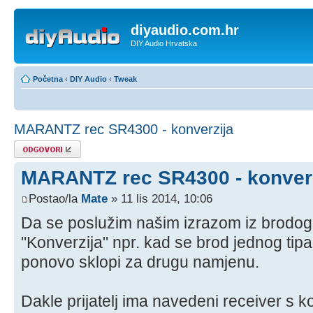
diyaudio.com.hr
DIY Audio Hrvatska
Početna
‹
DIY Audio
‹
Tweak
MARANTZ rec SR4300 - konverzija
Odgovori
MARANTZ rec SR4300 - konver
Postao/la
Mate
» 11 lis 2014, 10:06
Da se poslužim našim izrazom iz brodog
"Konverzija" npr. kad se brod jednog tipa
ponovo sklopi za drugu namjenu.
Dakle prijatelj ima navedeni receiver s k