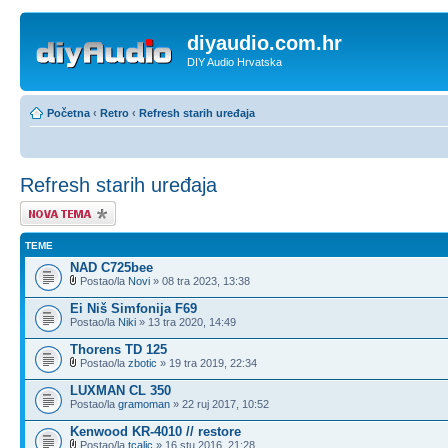
diyaudio.com.hr
DIY Audio Hrvatska
Početna
‹
Retro
‹
Refresh starih uređaja
Refresh starih uređaja
Započni novu temu
TEME
NAD C725bee
Postao/la
Novi
» 08 tra 2023, 13:38
Ei Niš Simfonija F69
Postao/la
Niki
» 13 tra 2020, 14:49
Thorens TD 125
Postao/la
zbotic
» 19 tra 2019, 22:34
LUXMAN CL 350
Postao/la
gramoman
» 22 ruj 2017, 10:52
Kenwood KR-4010 // restore
Postao/la
tcalic
» 16 stu 2016, 21:28