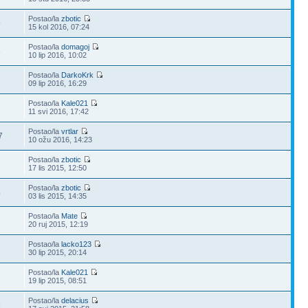
Postao/la
zbotic
9
15 kol 2016, 07:24
Postao/la
domagoj
6
10 lip 2016, 10:02
Postao/la
DarkoKrk
09 lip 2016, 16:29
Postao/la
Kale021
3
11 svi 2016, 17:42
Postao/la
vrtlar
7
10 ožu 2016, 14:23
Postao/la
zbotic
7
17 lis 2015, 12:50
Postao/la
zbotic
4
03 lis 2015, 14:35
Postao/la
Mate
20 ruj 2015, 12:19
Postao/la
lacko123
30 lip 2015, 20:14
Postao/la
Kale021
19 lip 2015, 08:51
Postao/la
delacius
8