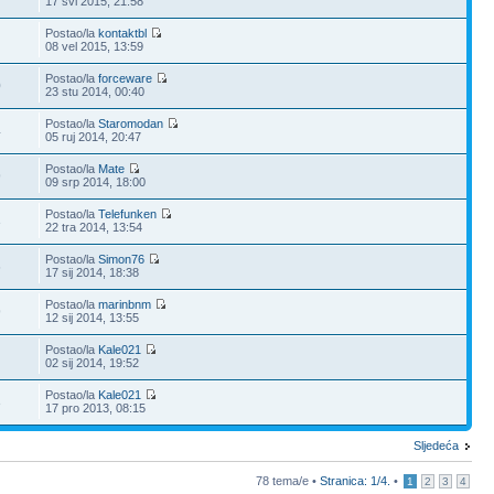
17 svi 2015, 21:58
Postao/la
kontaktbl
08 vel 2015, 13:59
Postao/la
forceware
0
23 stu 2014, 00:40
Postao/la
Staromodan
4
05 ruj 2014, 20:47
Postao/la
Mate
9
09 srp 2014, 18:00
Postao/la
Telefunken
3
22 tra 2014, 13:54
Postao/la
Simon76
6
17 sij 2014, 18:38
Postao/la
marinbnm
9
12 sij 2014, 13:55
Postao/la
Kale021
02 sij 2014, 19:52
Postao/la
Kale021
3
17 pro 2013, 08:15
Sljedeća
78 tema/e •
Stranica:
1
/
4
.
•
1
2
3
4