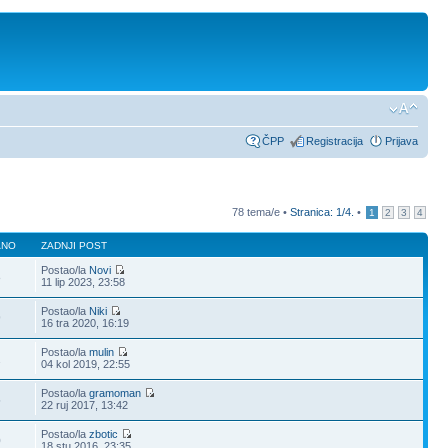
ČPP
Registracija
Prijava
78 tema/e •
Stranica:
1
/
4
.
•
1
2
3
4
ANO
ZADNJI POST
Postao/la
Novi
8
11 lip 2023, 23:58
Postao/la
Niki
9
16 tra 2020, 16:19
Postao/la
mulin
2
04 kol 2019, 22:55
Postao/la
gramoman
5
22 ruj 2017, 13:42
Postao/la
zbotic
0
18 stu 2016, 23:35