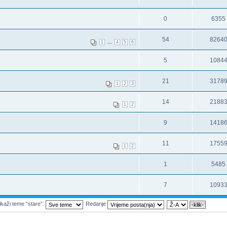
0
6355
54
8264
...
1
4
5
6
5
1084
21
3178
1
2
3
14
2188
1
2
9
1418
11
1755
1
2
1
5485
7
1093
ikaži teme “stare”:
Redanje