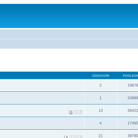
ODGOVORI
POGLED
2
1967
1
2498
13
3642
1
2
4
1749
21
3979
1
2
3