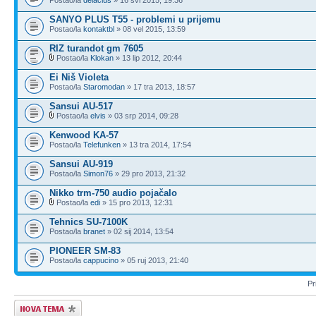
SANYO PLUS T55 - problemi u prijemu
Postao/la
kontaktbl
» 08 vel 2015, 13:59
RIZ turandot gm 7605
Postao/la
Klokan
» 13 lip 2012, 20:44
Ei Niš Violeta
Postao/la
Staromodan
» 17 tra 2013, 18:57
Sansui AU-517
Postao/la
elvis
» 03 srp 2014, 09:28
Kenwood KA-57
Postao/la
Telefunken
» 13 tra 2014, 17:54
Sansui AU-919
Postao/la
Simon76
» 29 pro 2013, 21:32
Nikko trm-750 audio pojačalo
Postao/la
edi
» 15 pro 2013, 12:31
Tehnics SU-7100K
Postao/la
branet
» 02 sij 2014, 13:54
PIONEER SM-83
Postao/la
cappucino
» 05 ruj 2013, 21:40
Pr
Započni novu temu