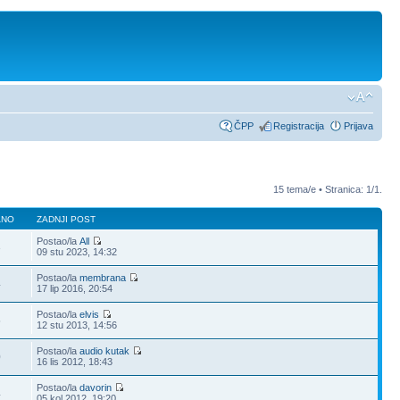
ČPP
Registracija
Prijava
15 tema/e • Stranica:
1
/
1
.
ANO
ZADNJI POST
Postao/la
All
3
09 stu 2023, 14:32
Postao/la
membrana
4
17 lip 2016, 20:54
Postao/la
elvis
5
12 stu 2013, 14:56
Postao/la
audio kutak
0
16 lis 2012, 18:43
Postao/la
davorin
4
05 kol 2012, 19:20