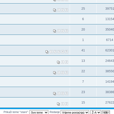
25
3975
1
2
3
6
1315
20
3504
1
2
3
1
6714
41
6230
1
2
3
4
5
13
2464
1
2
22
3855
1
2
3
7
1419
23
3838
1
2
3
15
2762
1
2
Prikaži teme “stare”:
Redanje