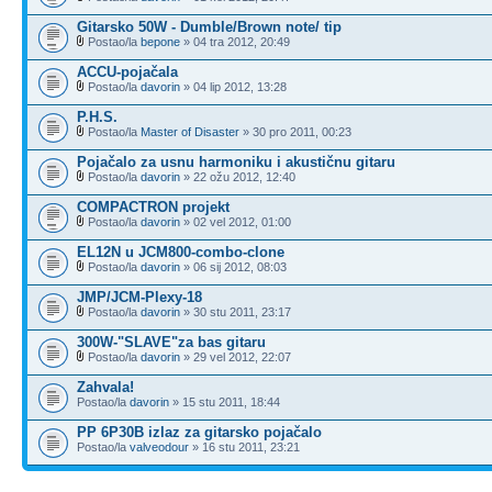
Gitarsko 50W - Dumble/Brown note/ tip
Postao/la
bepone
» 04 tra 2012, 20:49
ACCU-pojačala
Postao/la
davorin
» 04 lip 2012, 13:28
P.H.S.
Postao/la
Master of Disaster
» 30 pro 2011, 00:23
Pojačalo za usnu harmoniku i akustičnu gitaru
Postao/la
davorin
» 22 ožu 2012, 12:40
COMPACTRON projekt
Postao/la
davorin
» 02 vel 2012, 01:00
EL12N u JCM800-combo-clone
Postao/la
davorin
» 06 sij 2012, 08:03
JMP/JCM-Plexy-18
Postao/la
davorin
» 30 stu 2011, 23:17
300W-"SLAVE"za bas gitaru
Postao/la
davorin
» 29 vel 2012, 22:07
Zahvala!
Postao/la
davorin
» 15 stu 2011, 18:44
PP 6P30B izlaz za gitarsko pojačalo
Postao/la
valveodour
» 16 stu 2011, 23:21