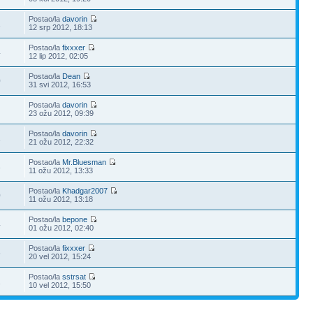
Postao/la
davorin
1
12 srp 2012, 18:13
Postao/la
fixxxer
4
12 lip 2012, 02:05
Postao/la
Dean
0
31 svi 2012, 16:53
Postao/la
davorin
23 ožu 2012, 09:39
Postao/la
davorin
1
21 ožu 2012, 22:32
Postao/la
Mr.Bluesman
3
11 ožu 2012, 13:33
Postao/la
Khadgar2007
0
11 ožu 2012, 13:18
Postao/la
bepone
4
01 ožu 2012, 02:40
Postao/la
fixxxer
6
20 vel 2012, 15:24
Postao/la
sstrsat
2
10 vel 2012, 15:50