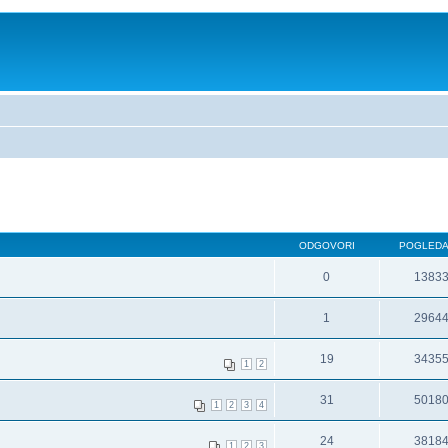
ODGOVORI
POGLED
0
1383
1
2964
19
3435
1
2
31
5018
1
2
3
4
24
3818
1
2
3