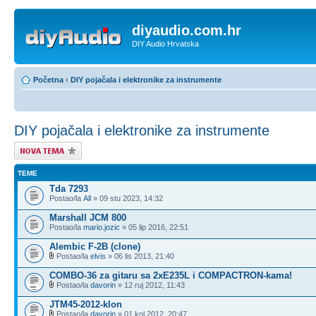
diyaudio.com.hr
DIY Audio Hrvatska
Početna
‹
DIY pojačala i elektronike za instrumente
DIY pojačala i elektronike za instrumente
Započni novu temu
TEME
Tda 7293
Postao/la
All
» 09 stu 2023, 14:32
Marshall JCM 800
Postao/la
mario.jozic
» 05 lip 2016, 22:51
Alembic F-2B (clone)
Postao/la
elvis
» 06 lis 2013, 21:40
COMBO-36 za gitaru sa 2xE235L i COMPACTRON-kama!
Postao/la
davorin
» 12 ruj 2012, 11:43
JTM45-2012-klon
Postao/la
davorin
» 01 kol 2012, 20:47