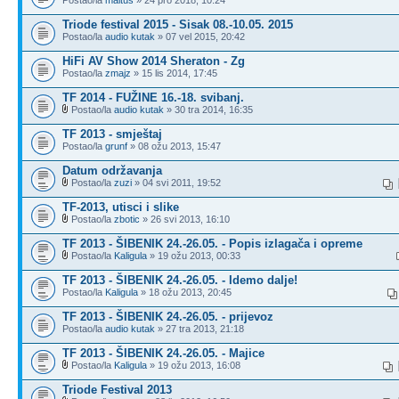
Triode festival 2015 - Sisak 08.-10.05. 2015
Postao/la
audio kutak
» 07 vel 2015, 20:42
HiFi AV Show 2014 Sheraton - Zg
Postao/la
zmajz
» 15 lis 2014, 17:45
TF 2014 - FUŽINE 16.-18. svibanj.
Postao/la
audio kutak
» 30 tra 2014, 16:35
TF 2013 - smještaj
Postao/la
grunf
» 08 ožu 2013, 15:47
Datum održavanja
Postao/la
zuzi
» 04 svi 2011, 19:52
TF-2013, utisci i slike
Postao/la
zbotic
» 26 svi 2013, 16:10
TF 2013 - ŠIBENIK 24.-26.05. - Popis izlagača i opreme
Postao/la
Kaligula
» 19 ožu 2013, 00:33
TF 2013 - ŠIBENIK 24.-26.05. - Idemo dalje!
Postao/la
Kaligula
» 18 ožu 2013, 20:45
TF 2013 - ŠIBENIK 24.-26.05. - prijevoz
Postao/la
audio kutak
» 27 tra 2013, 21:18
TF 2013 - ŠIBENIK 24.-26.05. - Majice
Postao/la
Kaligula
» 19 ožu 2013, 16:08
Triode Festival 2013