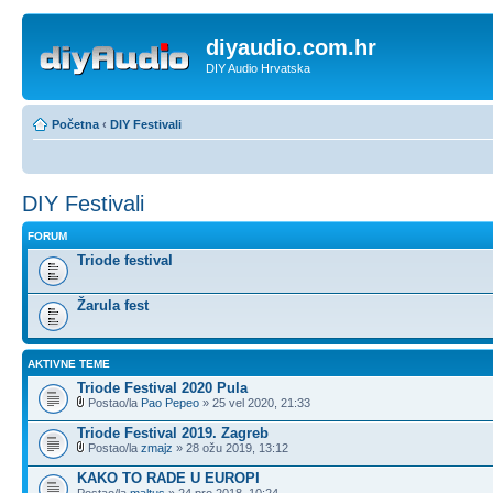
diyaudio.com.hr
DIY Audio Hrvatska
Početna
‹
DIY Festivali
DIY Festivali
FORUM
Triode festival
Žarula fest
AKTIVNE TEME
Triode Festival 2020 Pula
Postao/la
Pao Pepeo
» 25 vel 2020, 21:33
Triode Festival 2019. Zagreb
Postao/la
zmajz
» 28 ožu 2019, 13:12
KAKO TO RADE U EUROPI
Postao/la
maltus
» 24 pro 2018, 10:24