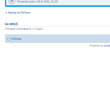
Postao/la
Lest
» 26 lis 2011, 01:03
Natrag na Početna
NA MREŽI
Trenutno korisnika/ca: / i 1 gost.
Početna
Powered by
php