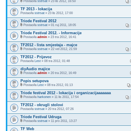
Postao/la
sstrsat
» 23 lis 2012, 16:50
TF 2013 - lokacija
Postao/la
sstrsat
» 23 lis 2012, 17:00
Triode Festival 2012
Postao/la
sstrsat
» 01 ruj 2011, 18:05
Triode Festival 2012. - Informacije
Postao/la
admin
» 23 tra 2012, 16:41
TF2012 - lista smjestaja - majce
Postao/la
sstrsat
» 22 vel 2012, 21:59
TF2012 - Prijevoz
Postao/la
Lest
» 08 tra 2012, 01:48
diyAudio majice
Postao/la
admin
» 20 tra 2012, 16:49
Popis setupova
Postao/la
Lest
» 08 tra 2012, 01:13
Triode festival 2012 - lokacija i organizacijaaaaaaa
Postao/la
harkonen
» 11 lis 2011, 17:54
TF2012 - okrugli stolovi
Postao/la
sstrsat
» 20 tra 2012, 07:26
Triode Festival Udruga
Postao/la
sstrsat
» 11 pro 2011, 13:27
TF Web