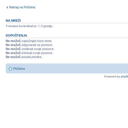
Natrag na Početna
NA MREŽI
Trenutno korisnika/ca: / i 3 gostiju.
DOPUŠTENJA
Ne možeš
započinjati nove teme.
Ne možeš
odgovarati na postove.
Ne možeš
uređivati svoje postove.
Ne možeš
izbrisati svoje postove.
Ne možeš
postati privitke.
Početna
Powered by
php