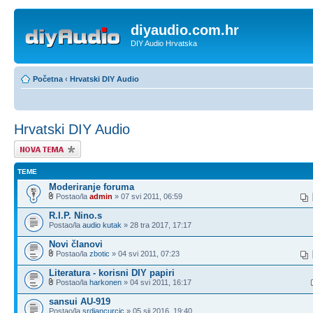
diyaudio.com.hr
DIY Audio Hrvatska
Početna
‹
Hrvatski DIY Audio
Hrvatski DIY Audio
Započni novu temu
TEME
Moderiranje foruma
Postao/la
admin
» 07 svi 2011, 06:59
R.I.P. Nino.s
Postao/la
audio kutak
» 28 tra 2017, 17:17
Novi članovi
Postao/la
zbotic
» 04 svi 2011, 07:23
Literatura - korisni DIY papiri
Postao/la
harkonen
» 04 svi 2011, 16:17
sansui AU-919
Postao/la
srdjancurcic
» 05 sij 2016, 19:40