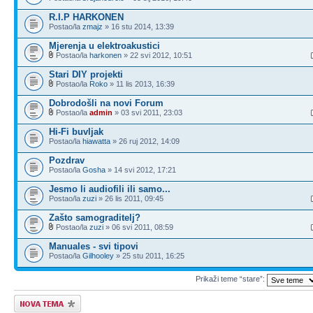
R.I.P HARKONEN
Postao/la
zmajz
» 16 stu 2014, 13:39
Mjerenja u elektroakustici
Postao/la
harkonen
» 22 svi 2012, 10:51
Stari DIY projekti
Postao/la
Roko
» 11 lis 2013, 16:39
Dobrodošli na novi Forum
Postao/la
admin
» 03 svi 2011, 23:03
Hi-Fi buvljak
Postao/la
hiawatta
» 26 ruj 2012, 14:09
Pozdrav
Postao/la
Gosha
» 14 svi 2012, 17:21
Jesmo li audiofili ili samo...
Postao/la
zuzi
» 26 lis 2011, 09:45
Zašto samograditelj?
Postao/la
zuzi
» 06 svi 2011, 08:59
Manuales - svi tipovi
Postao/la
Gilhooley
» 25 stu 2011, 16:25
Prikaži teme “stare”:
Započni novu temu