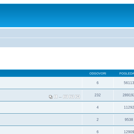
ODGOVORI
POGLED
6
5611
232
28919
...
1
22
23
24
4
1129
2
9538
6
1290