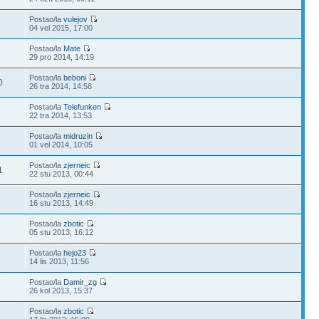
Postao/la
vulejov
04 vel 2015, 17:00
Postao/la
Mate
9
29 pro 2014, 14:19
Postao/la
beboni
0
26 tra 2014, 14:58
Postao/la
Telefunken
1
22 tra 2014, 13:53
Postao/la
midruzin
2
01 vel 2014, 10:05
Postao/la
zjerneic
1
22 stu 2013, 00:44
Postao/la
zjerneic
8
16 stu 2013, 14:49
Postao/la
zbotic
05 stu 2013, 16:12
Postao/la
hejo23
14 lis 2013, 11:56
Postao/la
Damir_zg
2
26 kol 2013, 15:37
Postao/la
zbotic
1