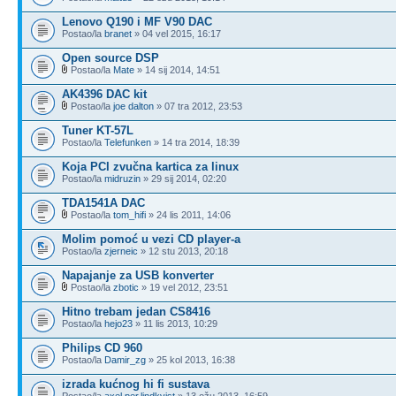
Lenovo Q190 i MF V90 DAC
Postao/la
branet
» 04 vel 2015, 16:17
Open source DSP
Postao/la
Mate
» 14 sij 2014, 14:51
AK4396 DAC kit
Postao/la
joe dalton
» 07 tra 2012, 23:53
Tuner KT-57L
Postao/la
Telefunken
» 14 tra 2014, 18:39
Koja PCI zvučna kartica za linux
Postao/la
midruzin
» 29 sij 2014, 02:20
TDA1541A DAC
Postao/la
tom_hifi
» 24 lis 2011, 14:06
Molim pomoć u vezi CD player-a
Postao/la
zjerneic
» 12 stu 2013, 20:18
Napajanje za USB konverter
Postao/la
zbotic
» 19 vel 2012, 23:51
Hitno trebam jedan CS8416
Postao/la
hejo23
» 11 lis 2013, 10:29
Philips CD 960
Postao/la
Damir_zg
» 25 kol 2013, 16:38
izrada kućnog hi fi sustava
Postao/la
axel.per.lindkvist
» 13 ožu 2013, 16:59