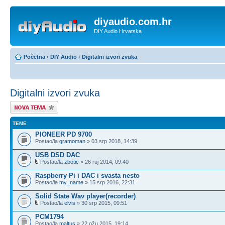
diyaudio.com.hr
DIY Audio Hrvatska
Početna
‹
DIY Audio
‹
Digitalni izvori zvuka
Digitalni izvori zvuka
Započni novu temu
TEME
PIONEER PD 9700
Postao/la
gramoman
» 03 srp 2018, 14:39
USB DSD DAC
Postao/la
zbotic
» 26 ruj 2014, 09:40
Raspberry Pi i DAC i svasta nesto
Postao/la
my_name
» 15 srp 2016, 22:31
Solid State Wav player(recorder)
Postao/la
elvis
» 30 srp 2015, 09:51
PCM1794
Postao/la
maltus
» 22 ožu 2015, 19:14