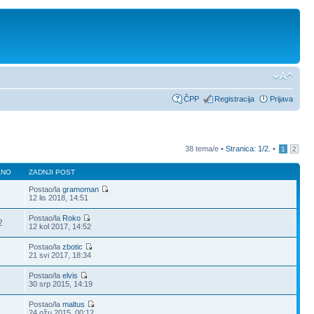
ČPP
Registracija
Prijava
38 tema/e •
Stranica:
1
/
2
.
•
1
2
ANO
ZADNJI POST
Postao/la
gramoman
3
12 lis 2018, 14:51
Postao/la
Roko
2
12 kol 2017, 14:52
Postao/la
zbotic
2
21 svi 2017, 18:34
Postao/la
elvis
30 srp 2015, 14:19
Postao/la
maltus
9
24 ožu 2015, 00:12