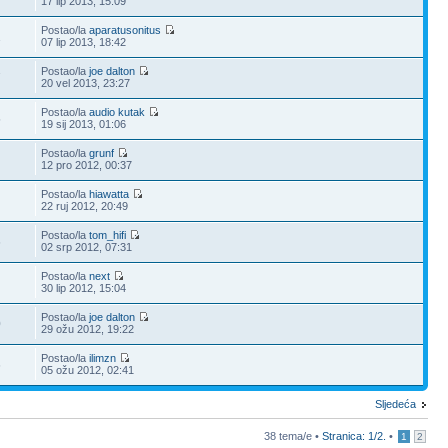
17 lip 2013, 15:09
Postao/la
aparatusonitus
1
07 lip 2013, 18:42
Postao/la
joe dalton
7
20 vel 2013, 23:27
Postao/la
audio kutak
5
19 sij 2013, 01:06
Postao/la
grunf
12 pro 2012, 00:37
Postao/la
hiawatta
22 ruj 2012, 20:49
Postao/la
tom_hifi
6
02 srp 2012, 07:31
Postao/la
next
30 lip 2012, 15:04
Postao/la
joe dalton
0
29 ožu 2012, 19:22
Postao/la
ilimzn
6
05 ožu 2012, 02:41
Sljedeća
38 tema/e •
Stranica:
1
/
2
.
•
1
2