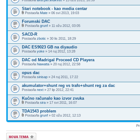
Stari notebook - kao media centar
Postao/la
Mate
» 06 svi 2013, 19:03
Forumski DAC
Postao/la
grunf
» 11 ožu 2012, 03:05
SACD-R
Postao/la
zbotic
» 30 lis 2011, 18:29
DAC ES9023 GB na diyaudio
Postao/la
yoke
» 14 ruj 2012, 13:28
DAC od Madrigal Proceed CD Playera
Postao/la
hiawatta
» 20 ruj 2012, 22:58
opus dac
Postao/la
sinisap
» 24 ruj 2011, 17:22
akumulator+shunt reg vs trafo+shunt reg za dac
Postao/la
next
» 27 lip 2012, 22:41
Kućno računalo kao izvor zvuka
Postao/la
sira
» 17 svi 2011, 16:07
TDA1543 problem
Postao/la
grunf
» 02 ožu 2012, 12:13
Pr
Započni novu temu