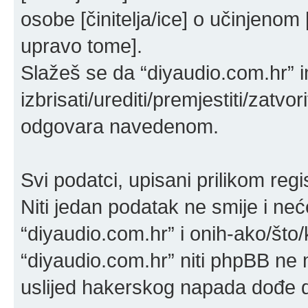
osobe [činitelja/ice] o učinjenom 
upravo tome].
Slažeš se da “diyaudio.com.hr” i
izbrisati/urediti/premjestiti/zatv
odgovara navedenom.
Svi podatci, upisani prilikom reg
Niti jedan podatak ne smije i neće
“diyaudio.com.hr” i onih-ako/što/
“diyaudio.com.hr” niti phpBB ne 
uslijed hakerskog napada dođe d