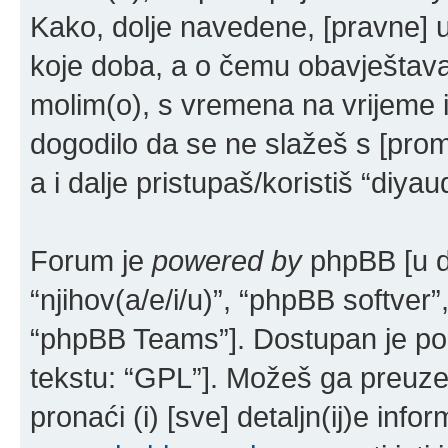
Kako, dolje navedene, [pravne] u
koje doba, a o čemu obavještava
molim(o), s vremena na vrijeme i
dogodilo da se ne slažeš s [prom
a i dalje pristupaš/koristiš “diya
Forum je
powered by
phpBB [u da
“njihov(a/e/i/u)”, “phpBB softv
“phpBB Teams”]. Dostupan je po
tekstu: “GPL”]. Možeš ga preuze
pronaći (i) [sve] detaljn(ij)e in