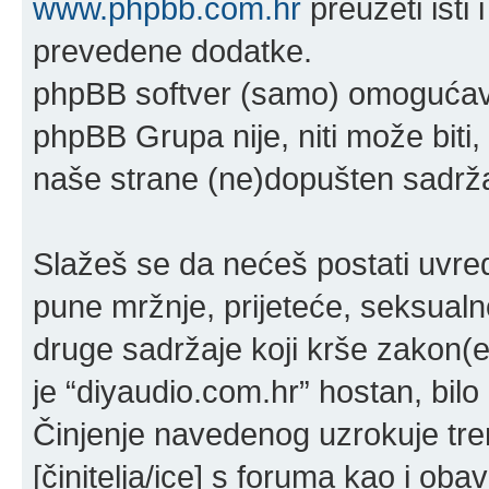
www.phpbb.com.hr
preuzeti isti
prevedene dodatke.
phpBB softver (samo) omogućava
phpBB Grupa nije, niti može bit
naše strane (ne)dopušten sadržaj
Slažeš se da nećeš postati uvredl
pune mržnje, prijeteće, seksualno
druge sadržaje koji krše zakon(e) 
je “diyaudio.com.hr” hostan, bil
Činjenje navedenog uzrokuje tren
[činitelja/ice] s foruma kao i oba