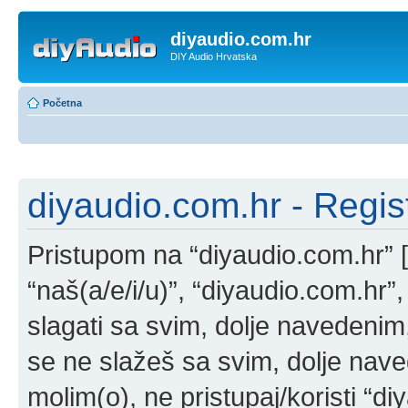
diyaudio.com.hr
DIY Audio Hrvatska
Početna
diyaudio.com.hr - Regist
Pristupom na “diyaudio.com.hr” [u
“naš(a/e/i/u)”, “diyaudio.com.hr”
slagati sa svim, dolje navedenim,
se ne slažeš sa svim, dolje nave
molim(o), ne pristupaj/koristi “di