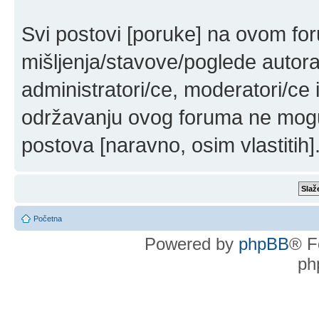
Svi postovi [poruke] na ovom fo
mišljenja/stavove/poglede autor
administratori/ce, moderatori/ce 
održavanju ovog foruma ne mogu 
postova [naravno, osim vlastitih]
Početna
Powered by
phpBB
® F
ph