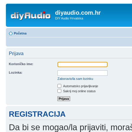
diyaudio.com.hr
DIY Audio Hrvatska
Početna
Prijava
Korisničko ime:
Lozinka:
Zaboravio/la sam lozinku
Automatsko prijavljivanje
Sakrij moj online status
REGISTRACIJA
Da bi se mogao/la prijaviti, moraš 