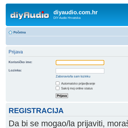
diyaudio.com.hr
DIY Audio Hrvatska
Početna
Prijava
Korisničko ime:
Lozinka:
Zaboravio/la sam lozinku
Automatsko prijavljivanje
Sakrij moj online status
REGISTRACIJA
Da bi se mogao/la prijaviti, moraš 