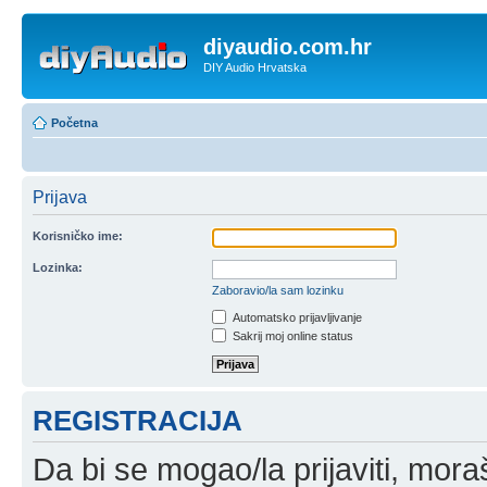
diyaudio.com.hr
DIY Audio Hrvatska
Početna
Prijava
Korisničko ime:
Lozinka:
Zaboravio/la sam lozinku
Automatsko prijavljivanje
Sakrij moj online status
REGISTRACIJA
Da bi se mogao/la prijaviti, moraš 