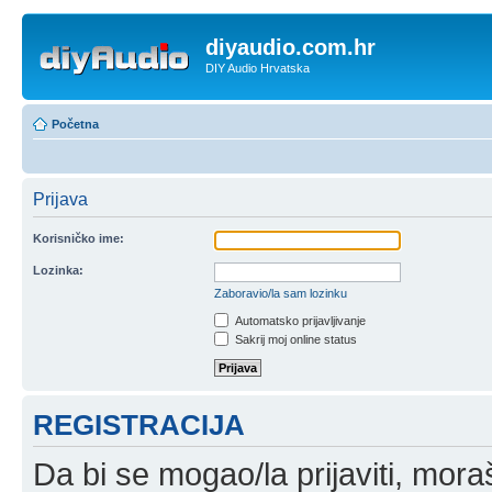
diyaudio.com.hr
DIY Audio Hrvatska
Početna
Prijava
Korisničko ime:
Lozinka:
Zaboravio/la sam lozinku
Automatsko prijavljivanje
Sakrij moj online status
REGISTRACIJA
Da bi se mogao/la prijaviti, moraš 