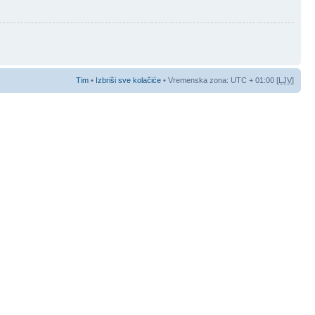
Tim
•
Izbriši sve kolačiće
• Vremenska zona: UTC + 01:00 [
LJV
]