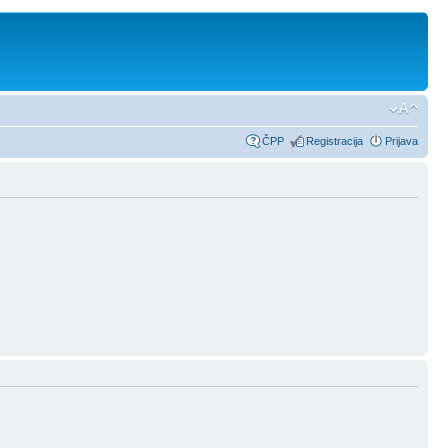
ČPP
Registracija
Prijava