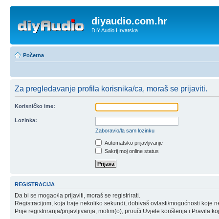
diyaudio.com.hr
DIY Audio Hrvatska
Početna
Za pregledavanje profila korisnika/ca, moraš se prijaviti.
Korisničko ime:
Lozinka:
Zaboravio/la sam lozinku
Automatsko prijavljivanje
Sakrij moj online status
REGISTRACIJA
Da bi se mogao/la prijaviti, moraš se registrirati.
Registracijom, koja traje nekoliko sekundi, dobivaš ovlasti/mogućnosti koje 
Prije registriranja/prijavljivanja, molim(o), prouči Uvjete korištenja i Pravila k