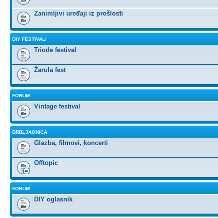
Zanimljivi uređaji iz prošlosti
DIY FESTIVALI
Triode festival
Žarula fest
FORUM
Vintage festival
BRBLJAONICA
Glazba, filmovi, koncerti
Offtopic
FORUM
DIY oglasnik