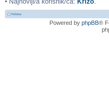
• Najnoviji/a korisnik/ca:
Krizo
.
Početna
Powered by
phpBB
® F
ph