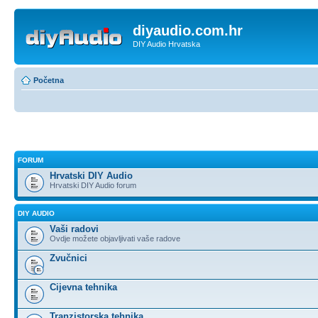
diyaudio.com.hr
DIY Audio Hrvatska
Početna
FORUM
Hrvatski DIY Audio
Hrvatski DIY Audio forum
DIY AUDIO
Vaši radovi
Ovdje možete objavljivati vaše radove
Zvučnici
Cijevna tehnika
Tranzistorska tehnika