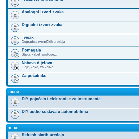
Analogni izvori zvuka
Digitalni izvori zvuka
Tweak
Dogradnja tvorničkih uređaja
Pomagala
Stalci, kabeli, podloge...
Nabava dijelova
Gdje, kako, za koliko...
Za početnike
FORUM
DIY pojačala i elektronike za instrumente
DIY audio sustava u automobilima
RETRO
Refresh starih uređaja