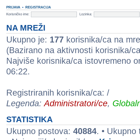
PRIJAVA
•
REGISTRACIJA
Korisničko ime:
Lozinka:
NA MREŽI
Ukupno je:
177
korisnika/ca na mreži
(Bazirano na aktivnosti korisnika/ca
Najviše korisnika/ca istovremeno on
06:22.
Registriranih korisnika/ca: /
Legenda:
Administratori/ce
,
Globaln
STATISTIKA
Ukupno postova:
40884
. • Ukupno