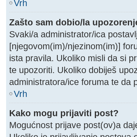
Vrh
Zašto sam dobio/la upozorenj
Svaki/a administrator/ica postavlj
[njegovom(im)/njezinom(im)] for
ista pravila. Ukoliko misli da si 
te upozoriti. Ukoliko dobiješ upo
administratora/ice foruma te da
Vrh
Kako mogu prijaviti post?
Mogućnost prijave post(ov)a daje
Ukoliko je prijavljivanje postov