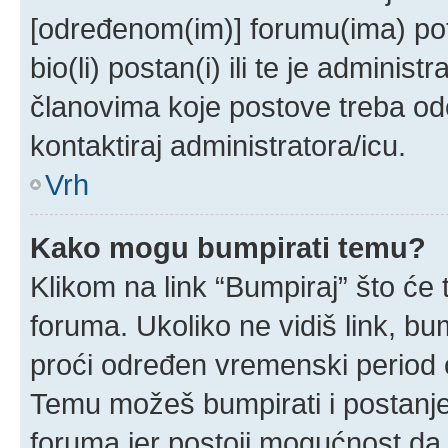
[određenom(im)] forumu(ima) pot
bio(li) postan(i) ili te je administ
članovima koje postove treba odobr
kontaktiraj administratora/icu.
Vrh
Kako mogu bumpirati temu?
Klikom na link “Bumpiraj” što će 
foruma. Ukoliko ne vidiš link, bu
proći određen vremenski period 
Temu možeš bumpirati i postanjem
foruma jer postoji mogućnost da