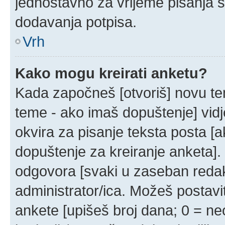
jednostavno za vrijeme pisanja 
dodavanja potpisa.
Vrh
Kako mogu kreirati anketu?
Kada započneš [otvoriš] novu temu
teme - ako imaš dopuštenje] vid
okvira za pisanje teksta posta [a
dopuštenje za kreiranje anketa].
odgovora [svaki u zaseban redak]
administrator/ica. Možeš postavit
ankete [upišeš broj dana; 0 = neo