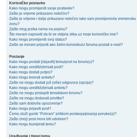
Korisničke postavke
Kako mogu promijeniti svoje postavke?
Zašto je vrijeme prikazano netočno?
Zašto je vrijeme i dalje prikazano netočno iako sam promijenio/la vremensku
zonu?
Zašto mog jezika nema na popisu?
Što moram napraviti da bi se vidjela slika uz moje korisničko ime?
Kako mogu promijeniti svoj status?
Zašto se moram prijaviti ako želim korisniku/ci foruma poslati e-mail?
Postanje
Kako mogu postati [objaviti] temu/post na forum(u)?
Kako mogu urediti/izbrisati post?
Kako mogu dodati potpis?
Kako mogu kreirati anketu?
Zašto ne mogu dodati još (više) odgovora (opcija)?
Kako mogu urediti/izbrisati anketu?
Zašto ne mogu pristupiti tematskom forumu?
Zašto ne mogu dodavati privitke?
Zašto sam dobio/la upozorenje?
Kako mogu prijaviti post?
Čemu služi gumb “Pohrani” prilikom postanja/pisanja poruke(a)?
Zašto (moj) post mora biti odobren?
Kako mogu bumpirati temu?
Uređivanje i tipovi tema