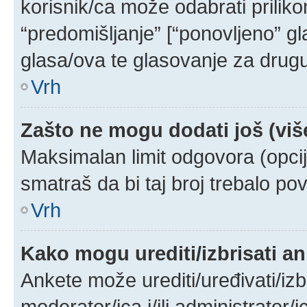
korisnik/ca može odabrati prilik
“predomišljanje” [“ponovljeno” g
glasa/ova te glasovanje za drugu/
Vrh
Zašto ne mogu dodati još (viš
Maksimalan limit odgovora (opcij
smatraš da bi taj broj trebalo pov
Vrh
Kako mogu urediti/izbrisati a
Ankete može urediti/uređivati/izbri
moderator/ica i/ili administrator/