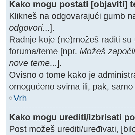
Kako mogu postati [objaviti] 
Klikneš na odgovarajući gumb na
odgovori
...].
Radnje koje (ne)možeš raditi su
foruma/teme [npr.
Možeš započin
nove teme
...].
Ovisno o tome kako je administra
omogućeno svima ili, pak, samo 
Vrh
Kako mogu urediti/izbrisati p
Post možeš urediti/uređivati, [bi