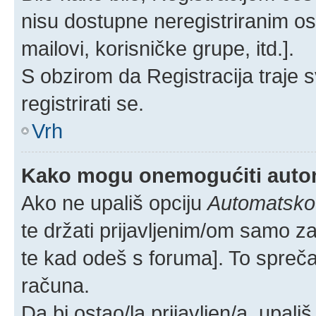
nisu dostupne neregistriranim os
mailovi, korisničke grupe, itd.].
S obzirom da Registracija traje s
registrirati se.
Vrh
Kako mogu onemogućiti autom
Ako ne upališ opciju
Automatsko p
te držati prijavljenim/om samo z
te kad odeš s foruma]. To spreč
računa.
Da bi ostao/la prijavljen/a, upali