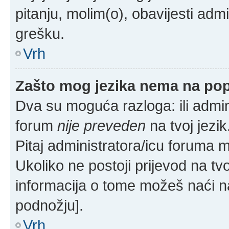
pitanju, molim(o), obavijesti admi
grešku.
Vrh
Zašto mog jezika nema na po
Dva su moguća razloga: ili admin
forum
nije preveden
na tvoj jezik
Pitaj administratora/icu foruma mož
Ukoliko ne postoji prijevod na tv
informacija o tome možeš naći n
podnožju].
Vrh