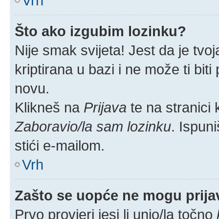
Vrh
Što ako izgubim lozinku?
Nije smak svijeta! Jest da je tvoj
kriptirana u bazi i ne može ti bit
novu.
Klikneš na
Prijava
te na stranici k
Zaboravio/la sam lozinku
. Ispuni
stići e-mailom.
Vrh
Zašto se uopće ne mogu prijav
Prvo provjeri jesi li unio/la točno