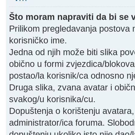
Što moram napraviti da bi se v
Prilikom pregledavanja postova mo
korisničko ime.
Jedna od njih može biti slika po
obično u formi zvjezdica/blokova
postao/la korisnik/ca odnosno nj
Druga slika, zvana avatar i obič
svakog/u korisnika/cu.
Dopuštenja o korištenju avatara, 
administrator/ica foruma. Slobod
dopuštenju ukoliko isto nije dao/l