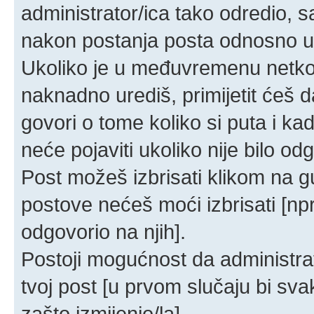
administrator/ica tako odredio,
nakon postanja posta odnosno 
Ukoliko je u međuvremenu netko o
naknadno urediš, primijetit ćeš d
govori o tome koliko si puta i ka
neće pojaviti ukoliko nije bilo od
Post možeš izbrisati klikom na
postove nećeš moći izbrisati [n
odgovorio na njih].
Postoji mogućnost da administrat
tvoj post [u prvom slučaju bi sva
zašto izmijenio/la].