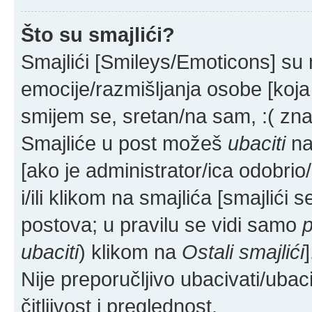
Što su smajlići?
Smajlići [Smileys/Emoticons] su 
emocije/razmišljanja osobe [koja
smijem se, sretan/na sam, :( zna
Smajliće u post možeš
ubaciti
na
[ako je administrator/ica odobrio/l
i/ili klikom na smajlića [smajlići
postova; u pravilu se vidi samo
p
ubaciti
) klikom na
Ostali smajlići
]
Nije preporučljivo ubacivati/ubac
čitljivost i preglednost.