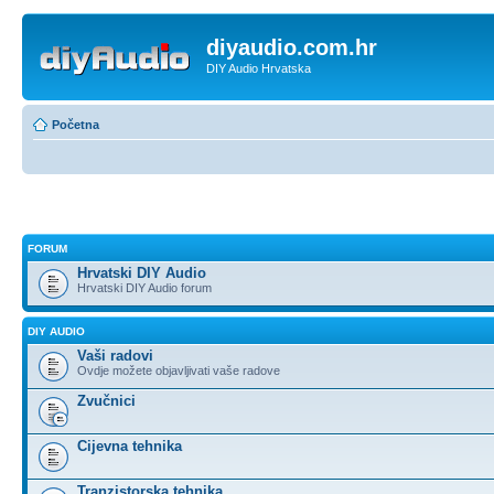
diyaudio.com.hr
DIY Audio Hrvatska
Početna
FORUM
Hrvatski DIY Audio
Hrvatski DIY Audio forum
DIY AUDIO
Vaši radovi
Ovdje možete objavljivati vaše radove
Zvučnici
Cijevna tehnika
Tranzistorska tehnika