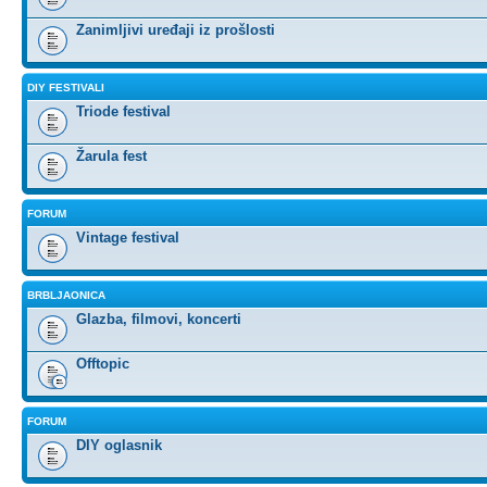
Zanimljivi uređaji iz prošlosti
DIY FESTIVALI
Triode festival
Žarula fest
FORUM
Vintage festival
BRBLJAONICA
Glazba, filmovi, koncerti
Offtopic
FORUM
DIY oglasnik