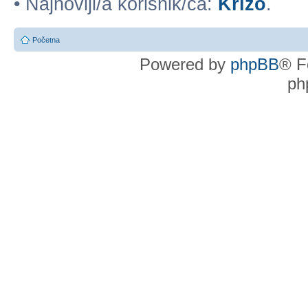
• Najnoviji/a korisnik/ca:
Krizo
.
Početna
Powered by
phpBB
® F
ph