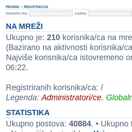
PRIJAVA
•
REGISTRACIJA
Korisničko ime:
Lozinka:
NA MREŽI
Ukupno je:
210
korisnika/ca na mreži
(Bazirano na aktivnosti korisnika/ca
Najviše korisnika/ca istovremeno on
06:22.
Registriranih korisnika/ca: /
Legenda:
Administratori/ce
,
Globaln
STATISTIKA
Ukupno postova:
40884
. • Ukupno