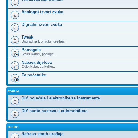
Analogni izvori zvuka
Digitalni izvori zvuka
Tweak
Dogradnja tvorničkih uređaja
Pomagala
Stalci, kabeli, podloge...
Nabava dijelova
Gdje, kako, za koliko...
Za početnike
FORUM
DIY pojačala i elektronike za instrumente
DIY audio sustava u automobilima
RETRO
Refresh starih uređaja