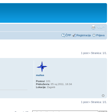
ČPP
Registracija
Prijava
1 post • Stranica:
1
/
1
.
maltus
Postovi:
101
Pridružen/a:
05 ruj 2011, 16:34
Lokacija:
Zagreb
1 post • Stranica:
1
/
1
.