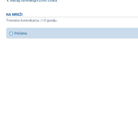
Natrag na Analogni izvori zvuka
NA MREŽI
Trenutno korisnika/ca: / i 0 gostiju.
Početna