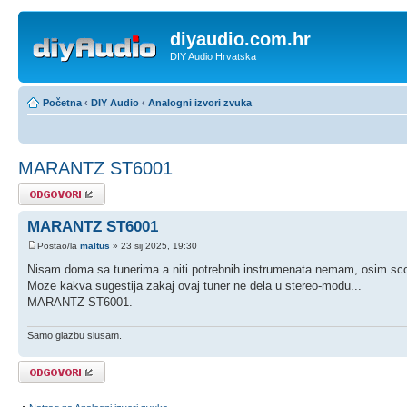
diyaudio.com.hr
DIY Audio Hrvatska
Početna
‹
DIY Audio
‹
Analogni izvori zvuka
MARANTZ ST6001
Odgovori
MARANTZ ST6001
Postao/la
maltus
» 23 sij 2025, 19:30
Nisam doma sa tunerima a niti potrebnih instrumenata nemam, osim sc
Moze kakva sugestija zakaj ovaj tuner ne dela u stereo-modu...
MARANTZ ST6001.
Samo glazbu slusam.
Odgovori