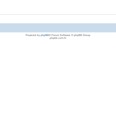
Powered by
phpBB
® Forum Software © phpBB Group
phpbb.com.hr