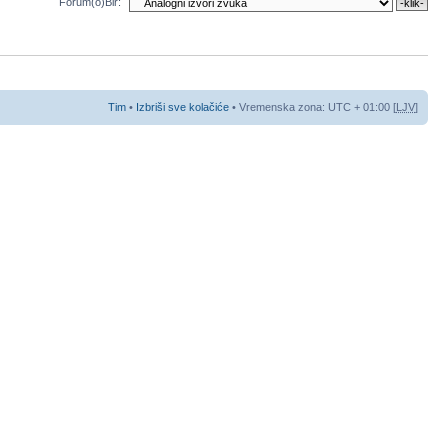
Forum(o)Bir:
Tim
•
Izbriši sve kolačiće
• Vremenska zona: UTC + 01:00 [
LJV
]