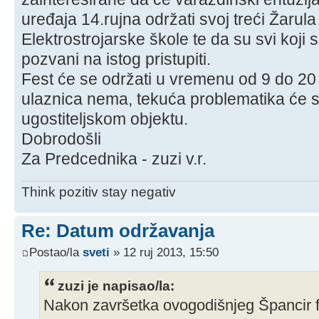
uređaja 14.rujna održati svoj treći Žarula
Elektrostrojarske škole te da su svi koji
pozvani na istog pristupiti.
Fest će se održati u vremenu od 9 do 20 
ulaznica nema, tekuća problematika će s
ugostiteljskom objektu.
Dobrodošli
Za Predcednika - zuzi v.r.
Think pozitiv stay negativ
Re: Datum održavanja
Postao/la
sveti
» 12 ruj 2013, 15:50
zuzi je napisao/la:
Nakon završetka ovogodišnjeg Špancir 