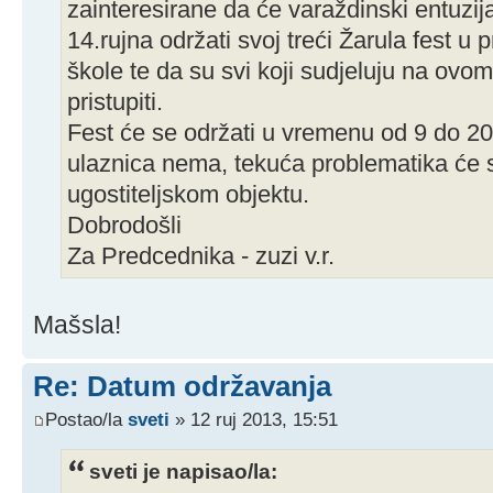
zainteresirane da će varaždinski entuzijast
14.rujna održati svoj treći Žarula fest u 
škole te da su svi koji sudjeluju na ovo
pristupiti.
Fest će se održati u vremenu od 9 do 20 
ulaznica nema, tekuća problematika će 
ugostiteljskom objektu.
Dobrodošli
Za Predcednika - zuzi v.r.
Mašsla!
Re: Datum održavanja
Postao/la
sveti
» 12 ruj 2013, 15:51
sveti je napisao/la: