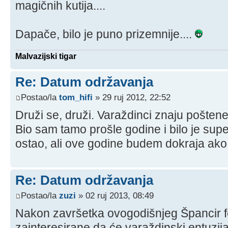
magičnih kutija....
Dapače, bilo je puno prizemnije....
Malvazijski tigar
Re: Datum održavanja
Postao/la
tom_hifi
» 29 ruj 2012, 22:52
Druži se, druži. Varaždinci znaju poštene 
Bio sam tamo prošle godine i bilo je sup
ostao, ali ove godine budem dokraja ako
Re: Datum održavanja
Postao/la
zuzi
» 02 ruj 2013, 08:49
Nakon završetka ovogodišnjeg Špancir f
zainteresirane da će varaždinski entuzijasti