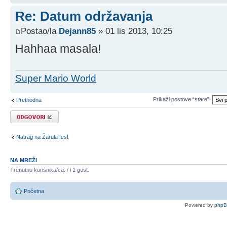
Re: Datum održavanja
Postao/la
Dejann85
» 01 lis 2013, 10:25
Hahhaa masala!
Super Mario World
Prikaži postove “stare”:
Prethodna
Odgovori
Natrag na Žarula fest
NA MREŽI
Trenutno korisnika/ca: / i 1 gost.
Početna
Powered by
php