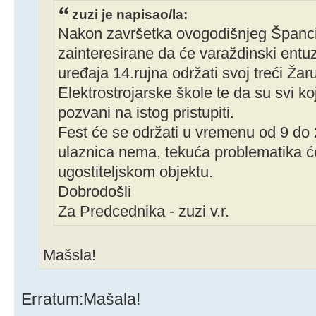
zuzi je napisao/la:
Nakon završetka ovogodišnjeg Španci
zainteresirane da će varaždinski entuzija
uređaja 14.rujna održati svoj treći Žar
Elektrostrojarske škole te da su svi k
pozvani na istog pristupiti.
Fest će se održati u vremenu od 9 do 2
ulaznica nema, tekuća problematika ć
ugostiteljskom objektu.
Dobrodošli
Za Predcednika - zuzi v.r.
Mašsla!
Erratum:Mašala!