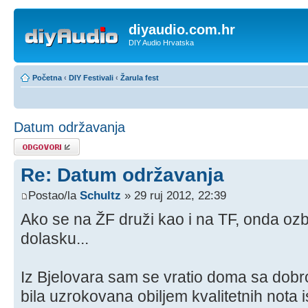
diyaudio.com.hr
DIY Audio Hrvatska
Početna
‹
DIY Festivali
‹
Žarula fest
Datum održavanja
Odgovori
Re: Datum održavanja
Postao/la
Schultz
» 29 ruj 2012, 22:39
Ako se na ŽF druži kao i na TF, onda ozb
dolasku...
Iz Bjelovara sam se vratio doma sa dobro
bila uzrokovana obiljem kvalitetnih nota i