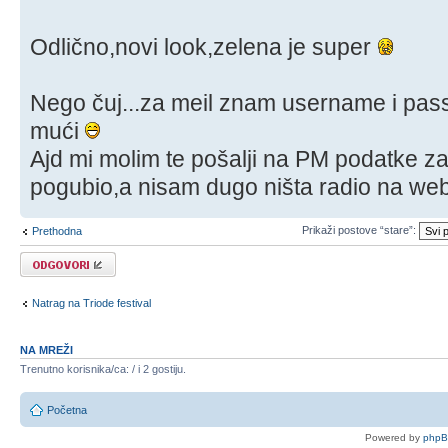
Odlično,novi look,zelena je super
Nego čuj...za meil znam username i pa
mući
Ajd mi molim te pošalji na PM podatke z
pogubio,a nisam dugo ništa radio na web
Prikaži postove “stare”:
Prethodna
Odgovori
Natrag na Triode festival
NA MREŽI
Trenutno korisnika/ca: / i 2 gostiju.
Početna
Powered by
php