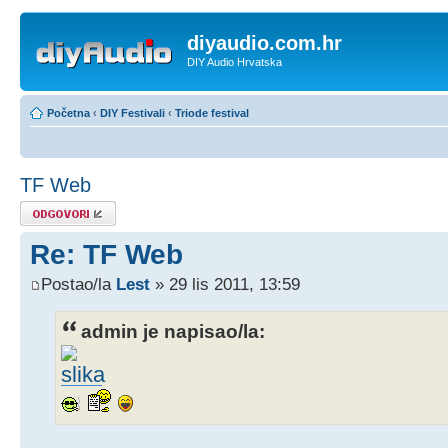
diyaudio.com.hr
DIY Audio Hrvatska
Početna
‹
DIY Festivali
‹
Triode festival
TF Web
Odgovori
Re: TF Web
Postao/la
Lest
» 29 lis 2011, 13:59
admin je napisao/la: