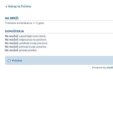
Natrag na Početna
NA MREŽI
Trenutno korisnika/ca: / i 1 gost.
DOPUŠTENJA
Ne možeš
započinjati nove teme.
Ne možeš
odgovarati na postove.
Ne možeš
uređivati svoje postove.
Ne možeš
izbrisati svoje postove.
Ne možeš
postati privitke.
Početna
Powered by
php