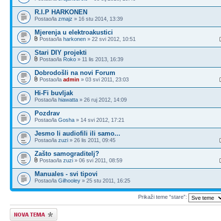
R.I.P HARKONEN
Postao/la
zmajz
» 16 stu 2014, 13:39
Mjerenja u elektroakustici
Postao/la
harkonen
» 22 svi 2012, 10:51
Stari DIY projekti
Postao/la
Roko
» 11 lis 2013, 16:39
Dobrodošli na novi Forum
Postao/la
admin
» 03 svi 2011, 23:03
Hi-Fi buvljak
Postao/la
hiawatta
» 26 ruj 2012, 14:09
Pozdrav
Postao/la
Gosha
» 14 svi 2012, 17:21
Jesmo li audiofili ili samo...
Postao/la
zuzi
» 26 lis 2011, 09:45
Zašto samograditelj?
Postao/la
zuzi
» 06 svi 2011, 08:59
Manuales - svi tipovi
Postao/la
Gilhooley
» 25 stu 2011, 16:25
Prikaži teme “stare”:
Započni novu temu