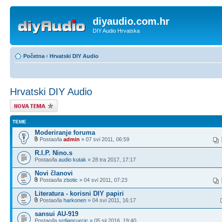
diyaudio.com.hr
DIY Audio Hrvatska
Početna
‹
Hrvatski DIY Audio
Hrvatski DIY Audio
Započni novu temu
TEME
Moderiranje foruma
Postao/la
admin
» 07 svi 2011, 06:59
R.I.P. Nino.s
Postao/la
audio kutak
» 28 tra 2017, 17:17
Novi članovi
Postao/la
zbotic
» 04 svi 2011, 07:23
Literatura - korisni DIY papiri
Postao/la
harkonen
» 04 svi 2011, 16:17
sansui AU-919
Postao/la
srdjancurcic
» 05 sij 2016, 19:40