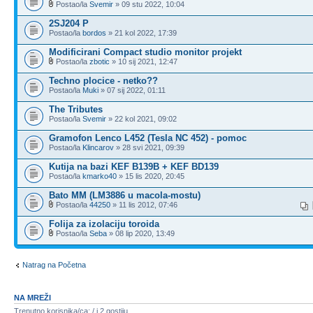
Postao/la
Svemir
» 09 stu 2022, 10:04
2SJ204 P
Postao/la
bordos
» 21 kol 2022, 17:39
Modificirani Compact studio monitor projekt
Postao/la
zbotic
» 10 sij 2021, 12:47
Techno plocice - netko??
Postao/la
Muki
» 07 sij 2022, 01:11
The Tributes
Postao/la
Svemir
» 22 kol 2021, 09:02
Gramofon Lenco L452 (Tesla NC 452) - pomoc
Postao/la
Klincarov
» 28 svi 2021, 09:39
Kutija na bazi KEF B139B + KEF BD139
Postao/la
kmarko40
» 15 lis 2020, 20:45
Bato MM (LM3886 u macola-mostu)
Postao/la
44250
» 11 lis 2012, 07:46
Folija za izolaciju toroida
Postao/la
Seba
» 08 lip 2020, 13:49
Natrag na Početna
NA MREŽI
Trenutno korisnika/ca: / i 2 gostiju.