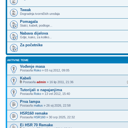
Tweak
Dogradnja tvorničkih uređaja
Pomagala
Stalci, kabeli, podloge...
Nabava dijelova
Gdje, kako, za koliko...
Za početnike
AKTIVNE TEME
Vođenje masa
Postao/la
Roko
» 03 ruj 2012, 09:05
Kabeli
Postao/la
admin
» 16 lip 2011, 21:36
Tutorijali o napajanjima
Postao/la
Roko
» 13 vel 2012, 15:40
Prva lampa
Postao/la
maltus
» 26 sij 2026, 22:58
HSR160 remake
Postao/la
HSR160
» 30 srp 2025, 22:32
Ei HSR 70 Remake