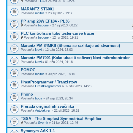
Postao/la
TDA
» 24 svi 2014, 23:24
MARANTZ ST6001
Postao/la
maltus
» 23 sij 2025, 19:30
PP amp 20W EF184 - PL36
Postao/la
bepone
» 27 sij 2013, 00:22
PLC kontrolirani tube tester-curve tracer
Postao/la
bepone
» 12 ruj 2015, 19:21
Marantz PM 84MKII (Shema se razlikuje od stvarnosti)
Postao/la
Novi
» 12 ožu 2024, 13:03
Marantz PM7001 (Kako ubaciti softwer) Novi mikrokontroler
Postao/la
Novi
» 01 ožu 2024, 01:18
POMOC
Postao/la
maltus
» 30 pro 2023, 18:10
HrastProgrammer / Tranzistow
Postao/la
HrastProgrammer
» 02 stu 2023, 14:26
Phono
Postao/la
boca
» 24 srp 2023, 20:34
Prerada originalnih zvučnika
Postao/la
Autolakirer
» 22 sij 2023, 16:52
TSSA - The Simplest Symmetrical Amplifier
Postao/la
Svemir
» 21 kol 2021, 12:46
Symasym AAK 1.4