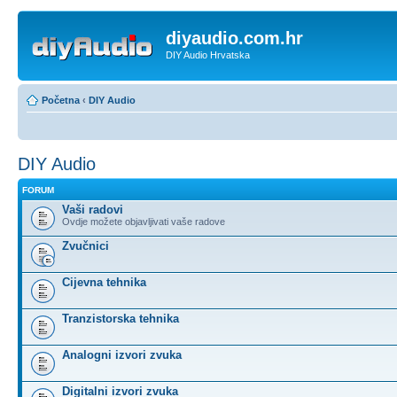
diyaudio.com.hr
DIY Audio Hrvatska
Početna
‹
DIY Audio
DIY Audio
FORUM
Vaši radovi
Ovdje možete objavljivati vaše radove
Zvučnici
Cijevna tehnika
Tranzistorska tehnika
Analogni izvori zvuka
Digitalni izvori zvuka