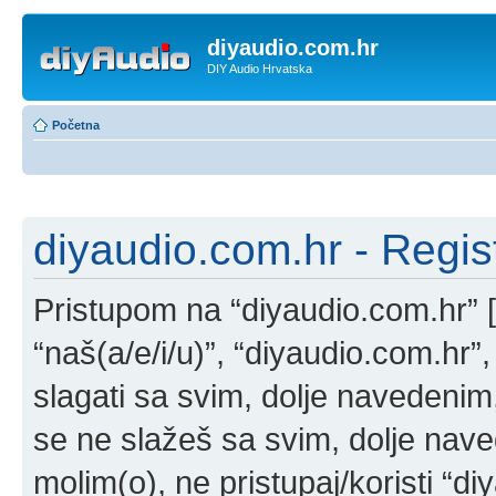
diyaudio.com.hr
DIY Audio Hrvatska
Početna
diyaudio.com.hr - Regist
Pristupom na “diyaudio.com.hr” [u
“naš(a/e/i/u)”, “diyaudio.com.hr”
slagati sa svim, dolje navedenim,
se ne slažeš sa svim, dolje nave
molim(o), ne pristupaj/koristi “di