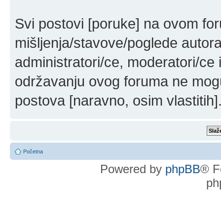
Svi postovi [poruke] na ovom fo
mišljenja/stavove/poglede autor
administratori/ce, moderatori/ce 
održavanju ovog foruma ne mogu 
postova [naravno, osim vlastitih]
Početna
Powered by
phpBB
® F
ph