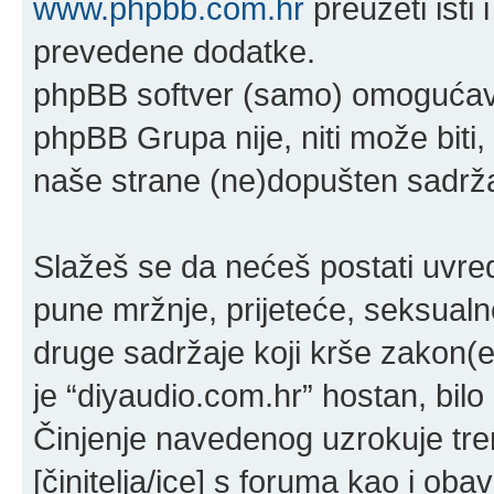
www.phpbb.com.hr
preuzeti isti
prevedene dodatke.
phpBB softver (samo) omogućava
phpBB Grupa nije, niti može bit
naše strane (ne)dopušten sadržaj
Slažeš se da nećeš postati uvredl
pune mržnje, prijeteće, seksualno
druge sadržaje koji krše zakon(e) 
je “diyaudio.com.hr” hostan, bil
Činjenje navedenog uzrokuje tren
[činitelja/ice] s foruma kao i oba