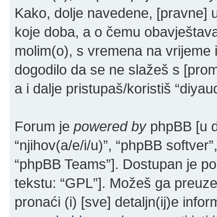
Kako, dolje navedene, [pravne] u
koje doba, a o čemu obavještava
molim(o), s vremena na vrijeme i
dogodilo da se ne slažeš s [prom
a i dalje pristupaš/koristiš “diya
Forum je
powered by
phpBB [u da
“njihov(a/e/i/u)”, “phpBB softv
“phpBB Teams”]. Dostupan je po
tekstu: “GPL”]. Možeš ga preuze
pronaći (i) [sve] detaljn(ij)e in