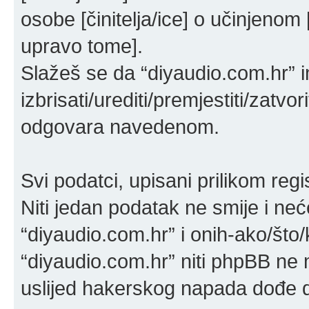
osobe [činitelja/ice] o učinjenom 
upravo tome].
Slažeš se da “diyaudio.com.hr” i
izbrisati/urediti/premjestiti/zatv
odgovara navedenom.
Svi podatci, upisani prilikom reg
Niti jedan podatak ne smije i neće
“diyaudio.com.hr” i onih-ako/što/
“diyaudio.com.hr” niti phpBB ne 
uslijed hakerskog napada dođe d