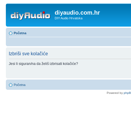
diyaudio.com.hr
DIY Audio Hrvatska
Početna
Izbriši sve kolačiće
Jesi li siguran/na da želiš izbrisati kolačiće?
Početna
Powered by
php